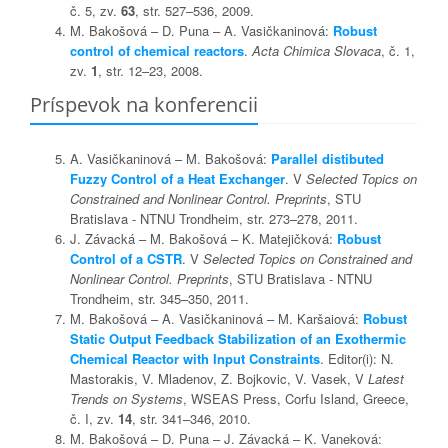
č. 5, zv.
63
, str. 527–536, 2009.
M. Bakošová – D. Puna – A. Vasičkaninová:
Robust
control of chemical reactors
.
Acta Chimica Slovaca
, č. 1,
zv.
1
, str. 12–23, 2008.
Príspevok na konferencii
A. Vasičkaninová – M. Bakošová:
Parallel distibuted
Fuzzy Control of a Heat Exchanger
. V
Selected Topics on
Constrained and Nonlinear Control. Preprints
, STU
Bratislava - NTNU Trondheim, str. 273–278, 2011.
J. Závacká – M. Bakošová – K. Matejičková:
Robust
Control of a CSTR
. V
Selected Topics on Constrained and
Nonlinear Control. Preprints
, STU Bratislava - NTNU
Trondheim, str. 345–350, 2011.
M. Bakošová – A. Vasičkaninová – M. Karšaiová:
Robust
Static Output Feedback Stabilization of an Exothermic
Chemical Reactor with Input Constraints
. Editor(i): N.
Mastorakis, V. Mladenov, Z. Bojkovic, V. Vasek, V
Latest
Trends on Systems
, WSEAS Press, Corfu Island, Greece,
č. I, zv.
14
, str. 341–346, 2010.
M. Bakošová – D. Puna – J. Závacká – K. Vaneková: