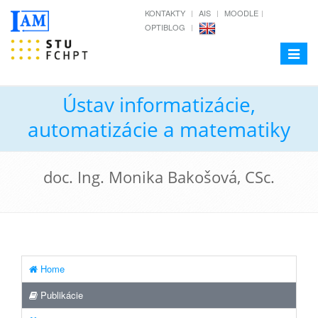
KONTAKTY
AIS
MOODLE
OPTIBLOG
Toggle
navigat
Ústav informatizácie,
automatizácie a matematiky
doc. Ing. Monika Bakošová, CSc.
Home
Publikácie