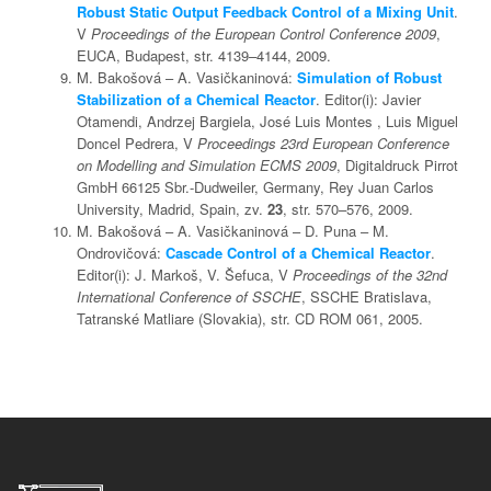
Robust Static Output Feedback Control of a Mixing Unit
.
V
Proceedings of the European Control Conference 2009
,
EUCA, Budapest, str. 4139–4144, 2009.
M. Bakošová – A. Vasičkaninová:
Simulation of Robust
Stabilization of a Chemical Reactor
. Editor(i): Javier
Otamendi, Andrzej Bargiela, José Luis Montes , Luis Miguel
Doncel Pedrera, V
Proceedings 23rd European Conference
on Modelling and Simulation ECMS 2009
, Digitaldruck Pirrot
GmbH 66125 Sbr.-Dudweiler, Germany, Rey Juan Carlos
University, Madrid, Spain, zv.
23
, str. 570–576, 2009.
M. Bakošová – A. Vasičkaninová – D. Puna – M.
Ondrovičová:
Cascade Control of a Chemical Reactor
.
Editor(i): J. Markoš, V. Šefuca, V
Proceedings of the 32nd
International Conference of SSCHE
, SSCHE Bratislava,
Tatranské Matliare (Slovakia), str. CD ROM 061, 2005.