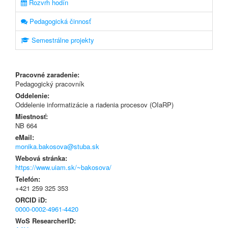
Rozvrh hodín
Pedagogická činnosť
Semestrálne projekty
Pracovné zaradenie:
Pedagogický pracovník
Oddelenie:
Oddelenie informatizácie a riadenia procesov (OIaRP)
Miestnosť:
NB 664
eMail:
monika.bakosova@stuba.sk
Webová stránka:
https://www.uiam.sk/~bakosova/
Telefón:
+421 259 325 353
ORCID iD:
0000-0002-4961-4420
WoS ResearcherID: