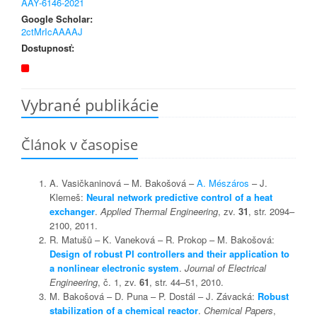
AAY-6146-2021
Google Scholar:
2ctMrIcAAAAJ
Dostupnosť:
Vybrané publikácie
Článok v časopise
A. Vasičkaninová – M. Bakošová –
A. Mészáros
– J.
Klemeš:
Neural network predictive control of a heat
exchanger
.
Applied Thermal Engineering
, zv.
31
, str. 2094–
2100, 2011.
R. Matušů – K. Vaneková – R. Prokop – M. Bakošová:
Design of robust PI controllers and their application to
a nonlinear electronic system
.
Journal of Electrical
Engineering
, č. 1, zv.
61
, str. 44–51, 2010.
M. Bakošová – D. Puna – P. Dostál – J. Závacká:
Robust
stabilization of a chemical reactor
.
Chemical Papers
,