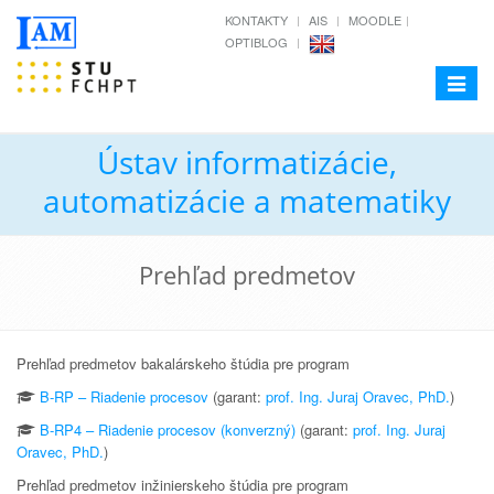
KONTAKTY
AIS
MOODLE
OPTIBLOG
Toggle
navigat
Ústav informatizácie,
automatizácie a matematiky
Prehľad predmetov
Prehľad predmetov bakalárskeho štúdia pre program
B-RP – Riadenie procesov
(garant:
prof. Ing. Juraj Oravec, PhD.
)
B-RP4 – Riadenie procesov (konverzný)
(garant:
prof. Ing. Juraj
Oravec, PhD.
)
Prehľad predmetov inžinierskeho štúdia pre program