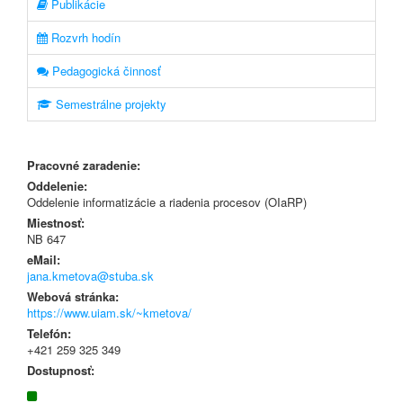
Publikácie
Rozvrh hodín
Pedagogická činnosť
Semestrálne projekty
Pracovné zaradenie:
Oddelenie:
Oddelenie informatizácie a riadenia procesov (OIaRP)
Miestnosť:
NB 647
eMail:
jana.kmetova@stuba.sk
Webová stránka:
https://www.uiam.sk/~kmetova/
Telefón:
+421 259 325 349
Dostupnosť: