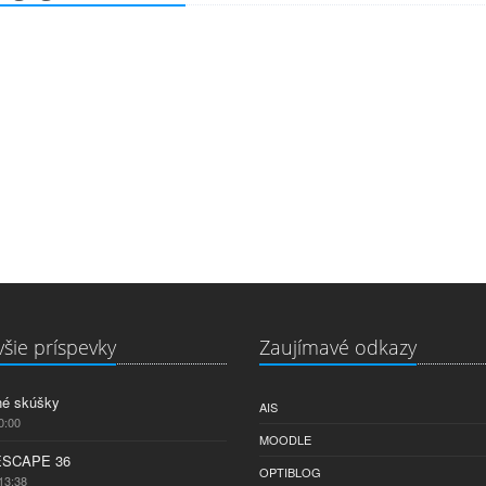
šie príspevky
Zaujímavé odkazy
né skúšky
AIS
0:00
MOODLE
ESCAPE 36
OPTIBLOG
13:38