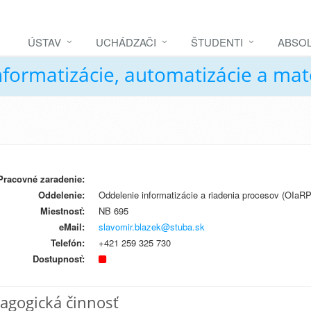
ÚSTAV
UCHÁDZAČI
ŠTUDENTI
ABSOL
nformatizácie, automatizácie a ma
Pracovné zaradenie:
Oddelenie:
Oddelenie informatizácie a riadenia procesov (OIaRP
Miestnosť:
NB 695
eMail:
slavomir.blazek@stuba.sk
Telefón:
+421 259 325 730
Dostupnosť:
agogická činnosť